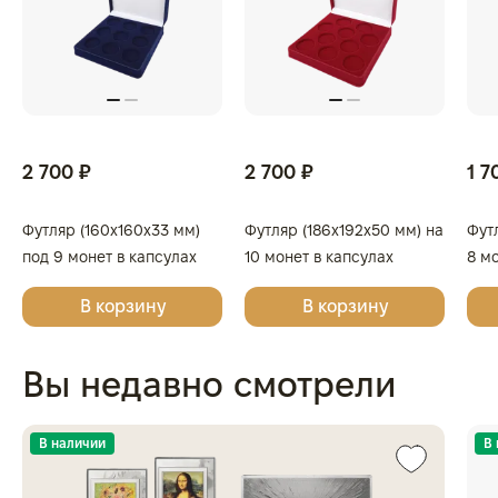
2 700 ₽
2 700 ₽
1 7
Футляр (160x160x33 мм)
Футляр (186x192x50 мм) на
Фут
под 9 монет в капсулах
10 монет в капсулах
8 м
(диаметр 44 мм), светло-
(диаметр 46 мм), светло-
(диа
В корзину
В корзину
бордовый
бордовый
бор
Вы недавно смотрели
В наличии
В