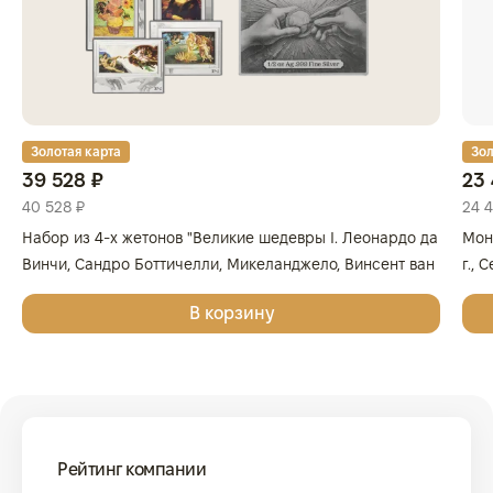
Золотая карта
Зол
39 528 ₽
23 
40 528 ₽
24 
Набор из 4-х жетонов "Великие шедевры I. Леонардо да
Мон
Винчи, Сандро Боттичелли, Микеланджело, Винсент ван
г., 
Гог", 2025г., Серебро, 62,2 гр., проба 999, ГЕРМАНИЯ
999
В корзину
Рейтинг компании