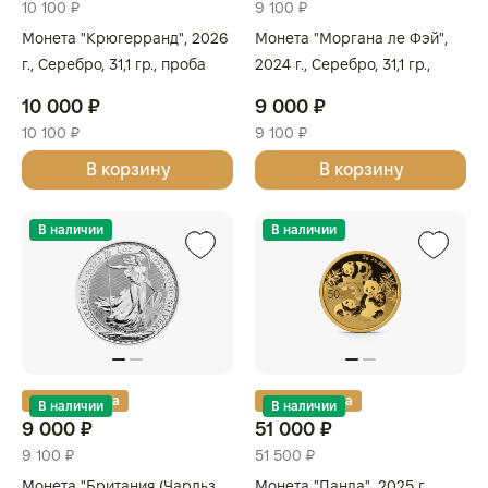
10 100 ₽
9 100 ₽
Монета "Крюгерранд", 2026
Монета "Моргана ле Фэй",
г., Серебро, 31,1 гр., проба
2024 г., Серебро, 31,1 гр.,
999, ЮЖНАЯ АФРИКА
проба 999, СОЕДИНЕННОЕ
10 000 ₽
9 000 ₽
КОРОЛЕВСТВО
10 100 ₽
9 100 ₽
В корзину
В корзину
В наличии
В наличии
Золотая карта
Золотая карта
В наличии
В наличии
9 000 ₽
51 000 ₽
9 100 ₽
51 500 ₽
Монета "Британия (Чарльз
Монета "Панда", 2025 г.,