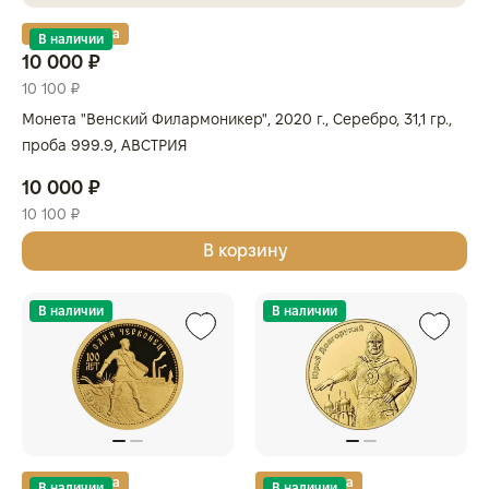
Золотая карта
В наличии
10 000 ₽
10 100 ₽
Монета "Венский Филармоникер", 2020 г., Серебро, 31,1 гр.,
проба 999.9, АВСТРИЯ
10 000 ₽
10 100 ₽
В корзину
В наличии
В наличии
Золотая карта
Золотая карта
В наличии
В наличии