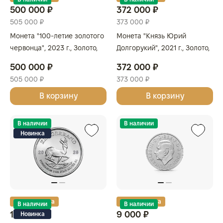
500 000 ₽
372 000 ₽
505 000 ₽
373 000 ₽
Монета "100-летие золотого
Монета "Князь Юрий
червонца", 2023 г., Золото,
Долгорукий", 2021 г., Золото,
7,78 гр., проба 999, РОССИЯ
31,1 гр., проба 999, КАМЕРУН
500 000 ₽
372 000 ₽
505 000 ₽
373 000 ₽
В корзину
В корзину
В наличии
В наличии
Новинка
Золотая карта
Золотая карта
В наличии
В наличии
10 000 ₽
9 000 ₽
Новинка