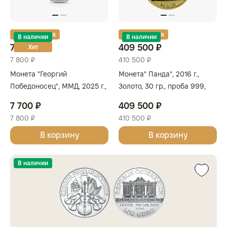
Золотая карта
Золотая карта
В наличии
В наличии
7 700 ₽
409 500 ₽
Хит
7 800 ₽
410 500 ₽
Монета "Георгий
Монета" Панда", 2016 г.,
Победоносец", ММД, 2025 г.,
Золото, 30 гр., проба 999,
Серебро, 31,1 гр., проба 999,
КИТАЙ
7 700 ₽
409 500 ₽
РОССИЯ
7 800 ₽
410 500 ₽
В корзину
В корзину
В наличии