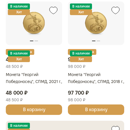
В наличии
В наличии
Хит
Хит
Золотая карта
Золотая карта
В наличии
В наличии
48 000 ₽
97 700 ₽
Хит
Хит
48 500 ₽
98 000 ₽
Монета "Георгий
Монета "Георгий
Победоносец", СПМД, 2021 г.,
Победоносец", СПМД, 2018 г.,
Золото, 3,11 гр., проба 999,
Золото, 7,78 гр., проба 999,
48 000 ₽
97 700 ₽
РОССИЯ
РОССИЯ
48 500 ₽
98 000 ₽
В корзину
В корзину
В наличии