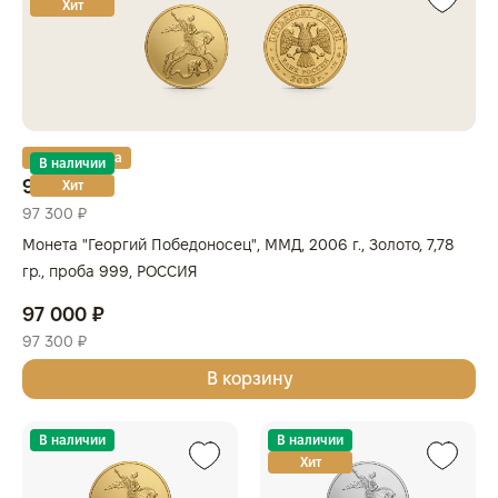
Хит
Золотая карта
В наличии
97 000 ₽
Хит
97 300 ₽
Монета "Георгий Победоносец", ММД, 2006 г., Золото, 7,78
гр., проба 999, РОССИЯ
97 000 ₽
97 300 ₽
В корзину
В наличии
В наличии
Хит