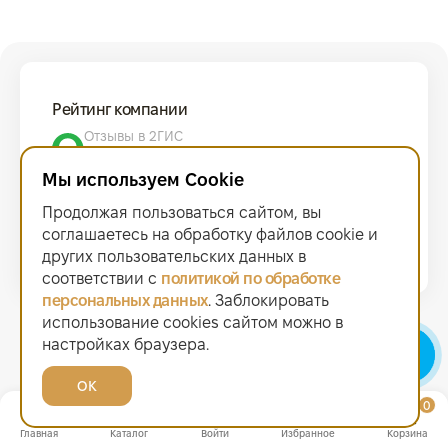
Рейтинг компании
Отзывы в 2ГИС
4.9
Мы используем Cookie
Отзывы на Авито
5.0
Продолжая пользоваться сайтом, вы
Отзывы на Яндекс
соглашаетесь на обработку файлов сооkiе и
4.7
других пользовательских данных в
соответствии с
политикой по обработке
персональных данных
. Заблокировать
Звонок бесплатный
использование cookies сайтом можно в
8 918 535 59 99
настройках браузера.
Время работы Контакт-Центра
ПН-ПТ с 10-00 по 22-00 (МСК)
ОК
СБ-ВС с 10-00 по 20-00 (МСК)
0
0
Часы работы офисов
Главная
Каталог
Войти
Избранное
Корзина