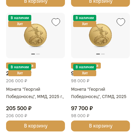
В корзину
В корзину
В наличии
В наличии
Хит
Хит
Золотая карта
Золотая карта
В наличии
В наличии
205 500 ₽
97 700 ₽
Хит
Хит
206 000 ₽
98 000 ₽
Монета "Георгий
Монета "Георгий
Победоносец", ММД, 2025 г.,
Победоносец", СПМД, 2025
Золото, 15,55 гр., проба 999,
г., Золото, 7,78 гр., проба 999,
205 500 ₽
97 700 ₽
РОССИЯ
РОССИЯ
206 000 ₽
98 000 ₽
В корзину
В корзину