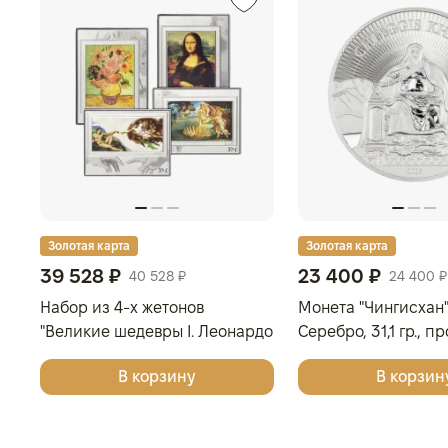
Золотая карта
Золотая карта
39 528 ₽
23 400 ₽
40 528 ₽
24 400 ₽
Набор из 4-х жетонов
Монета "Чингисхан",
"Великие шедевры I. Леонардо
Серебро, 31,1 гр., п
да Винчи, Сандро Боттичелли,
МОНГОЛИЯ
В корзину
В корзин
Микеланджело, Винсент ван
Гог", 2025г., Серебро, 62,2 гр.,
проба 999, ГЕРМАНИЯ