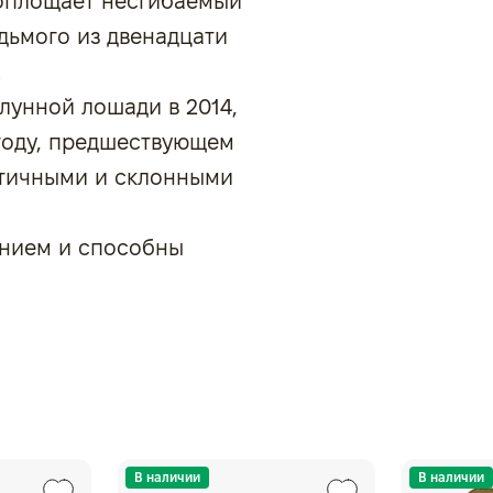
воплощает несгибаемый
дьмого из двенадцати
.
лунной лошади в 2014,
 году, предшествующем
атичными и склонными
янием и способны
В наличии
В наличии