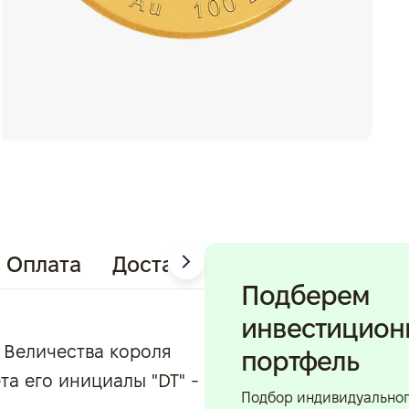
Оплата
Доставка
Подберем
инвестицио
 Величества короля
портфель
та его инициалы "DT" -
Подбор индивидуально