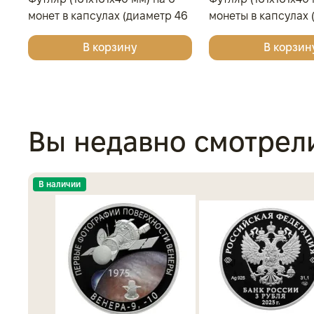
монет в капсулах (диаметр 46
монеты в капсулах 
мм), тёмно-синий
46 мм), светло-бор
В корзину
В корзин
Вы недавно смотрел
В наличии