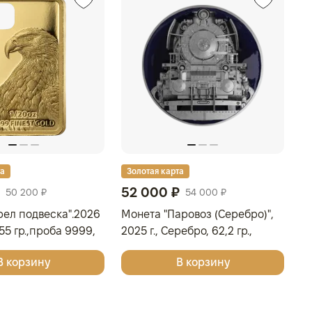
та
Золотая карта
З
52 000 ₽
1
50 200 ₽
54 000 ₽
рел подвеска".2026
Монета "Паровоз (Серебро)",
Н
1,55 гр.,проба 9999,
2025 г., Серебро, 62,2 гр.,
жи
ОВЫ ОСТРОВА
проба 999, КАМЕРУН
Се
В корзину
В корзину
О