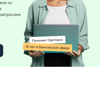
еля из
в
 запросами