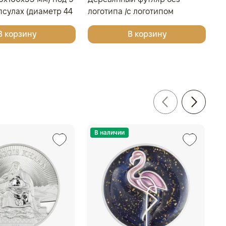
псулах (диаметр 44
логотипа /с логотипом
ло-бордовый
Золотая Плата/Сеятель/
В корзину
В корзину
Георгий Победоносец для
одной монеты
В наличии