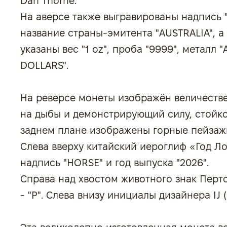
Dan Thorne.
На аверсе также выгравированы надпись "
название страны-эмитента "AUSTRALIA", а
указаны вес "1 oz", проба "9999", металл 
DOLLARS".
На реверсе монеты изображён величеств
на дыбы и демонстрирующий силу, стойко
заднем плане изображены горные пейзажи
Слева вверху китайский иероглиф «Год Л
надпись "HORSE" и год выпуска "2026".
Справа над хвостом животного знак Перт
- "P". Слева внизу инициалы дизайнера IJ (I