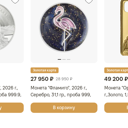
Золотая карта
Золотая кар
27 950 ₽
49 200 ₽
28 950 ₽
 2026 г.,
Монета "Фламиго", 2026 г.,
Монета "О
роба 999.9,
Серебро, 31,1 гр., проба 999,
г.,Золото, 
ОСТРОВА КУКА
СОЛОМОН
у
В корзину