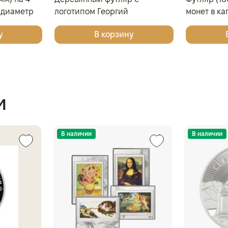
(диаметр
логотипом Георгий
монет в ка
довый
Победоносец для 4 монет в
мм), свет
у
В корзину
капсулах
и
В наличии
В наличии