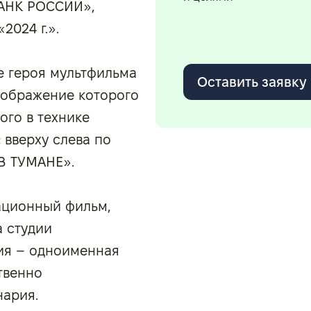
«БАНК РОССИИ»,
2024 г.».
е героя мультфильма
Оставить заявку
изображение которого
ого в технике
 вверху слева по
В ТУМАНЕ».
ационный фильм,
 студии
ия – одноименная
твенно
нария.