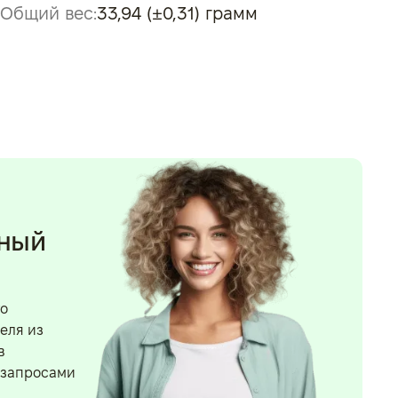
Общий вес:
33,94 (±0,31) грамм
нный
го
еля из
в
 запросами