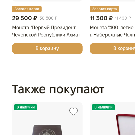
Золотая карта
Золотая карта
29 500 ₽
11 300 ₽
30 500 ₽
11 400 ₽
Монета "Первый Президент
Монета "400-летие
Чеченской Республики Ахмат-
г. Набережные Челн
Хаджи Абдулхамидович
2026 г., Серебро, 31,
В корзину
В корзин
Кадыров, к 75-летию со дня
925, РОССИЯ
рождения", СПМД, 2026 г.,
Серебро, 15,55 гр., РОССИЯ
Также покупают
В наличии
В наличии