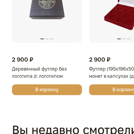
2 900 ₽
2 900 ₽
Деревянный футляр без
Футляр (195x196x50
логотипа /с логотипом
монет в капсулах (
Золотая Плата/Сеятель/
мм), светло-бордо
В корзину
В корзин
Георгий Победоносец для
одной монеты
Вы недавно смотрел