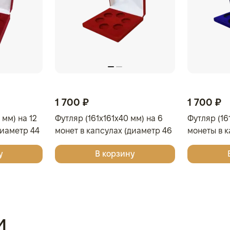
1 700 ₽
1 700 ₽
 мм) на 12
Футляр (161x161x40 мм) на 6
Футляр (16
диаметр 44
монет в капсулах (диаметр 46
монеты в к
вый
мм), тёмно-синий
46 мм), св
у
В корзину
и