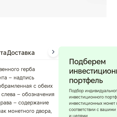
та
Доставка
Подберем
венного герба
инвестицио
нта – надпись
портфель
брамленная с обеих
Подбор индивидуально
 слева – обозначения
инвестиционного портф
права – содержание
инвестиционных монет 
соответствии с вашими
нак монетного двора,
и целями