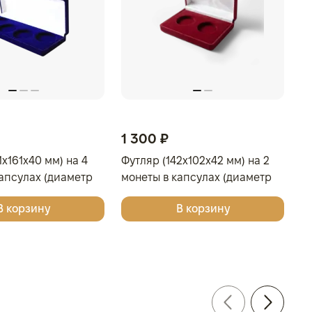
1 300 ₽
1x161x40 мм) на 4
Футляр (142x102x42 мм) на 2
апсулах (диаметр
монеты в капсулах (диаметр
етло-бордовый
46 мм), светло-бордовый
В корзину
В корзину