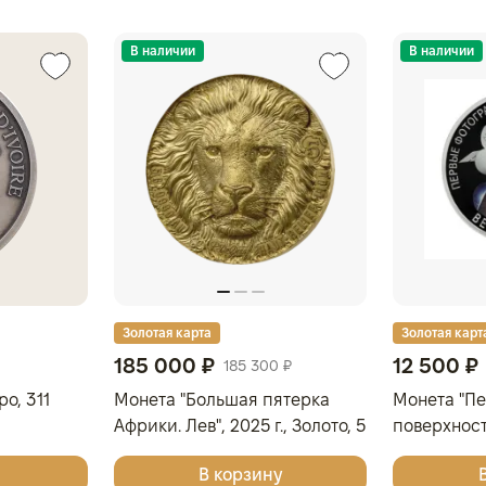
В наличии
В наличии
Золотая карта
Золотая карт
185 000 ₽
12 500 ₽
185 300 ₽
о, 311
Монета "Большая пятерка
Монета "П
Африки. Лев", 2025 г., Золото, 5
поверхнос
гр., проба 9999, КОТ Д'ИВУАР
2025 г., Сер
В корзину
925, РОСС