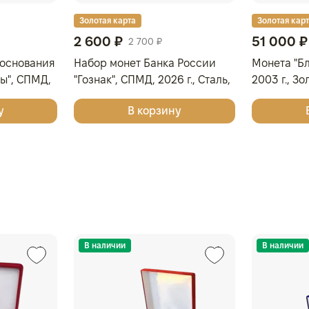
Золотая карта
Золотая кар
2 600 ₽
51 000 ₽
2 700 ₽
 основания
Набор монет Банка России
Монета "Б
ы", СПМД,
"Гознак", СПМД, 2026 г., Сталь,
2003 г., Зол
1 гр., проба
28,33 гр., РОССИЯ
999, РОСС
у
В корзину
В наличии
В наличии