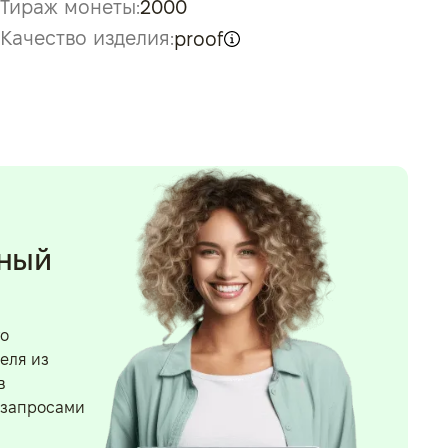
Тираж монеты:
2000
Качество изделия:
proof
нный
го
еля из
в
 запросами