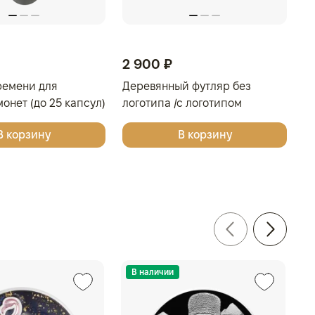
2 900 ₽
ремени для
Деревянный футляр без
онет (до 25 капсул)
логотипа /с логотипом
Золотая Плата/Сеятель/
В корзину
В корзину
Георгий Победоносец для
одной монеты
В наличии