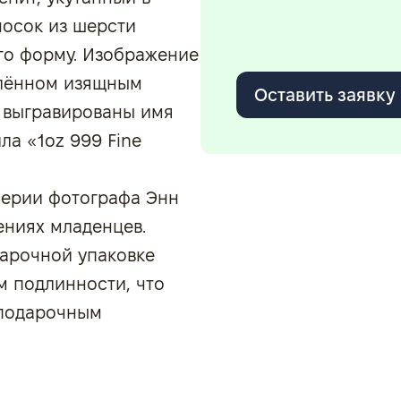
носок из шерсти
го форму. Изображение
млённом изящным
Оставить заявку
 выгравированы имя
а «1oz 999 Fine
серии фотографа Энн
ениях младенцев.
дарочной упаковке
м подлинности, что
 подарочным