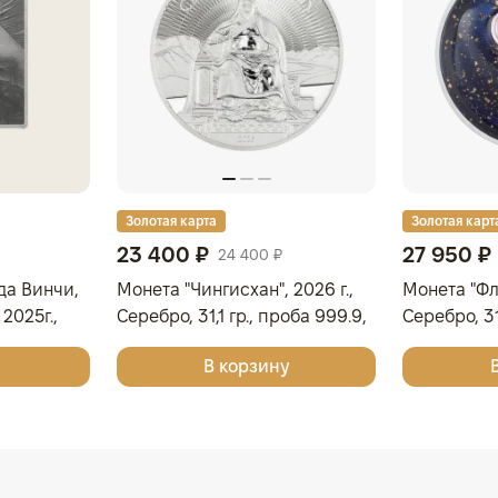
Золотая карта
Золотая карт
23 400 ₽
27 950 ₽
24 400 ₽
да Винчи,
Монета "Чингисхан", 2026 г.,
Монета "Фла
2025г.,
Серебро, 31,1 гр., проба 999.9,
Серебро, 31
МОНГОЛИЯ
ОСТРОВА К
В корзину