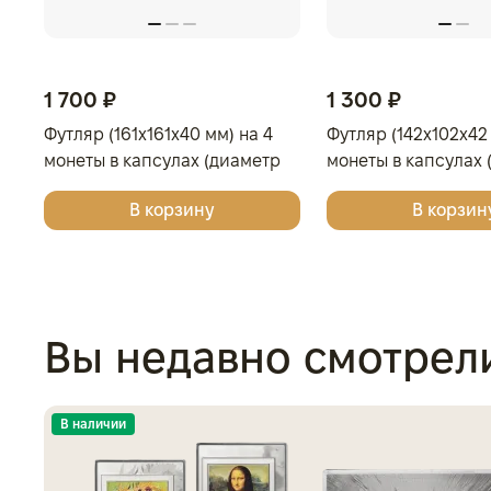
1 700 ₽
1 300 ₽
Футляр (161x161x40 мм) на 4
Футляр (142x102x42 
монеты в капсулах (диаметр
монеты в капсулах 
46 мм), светло-бордовый
46 мм), светло-бор
В корзину
В корзин
Вы недавно смотрел
В наличии