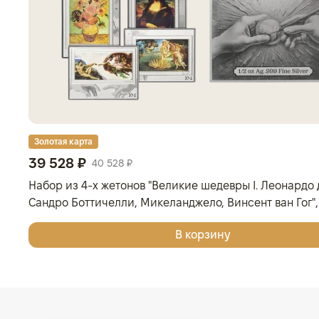
Золотая карта
39 528 ₽
40 528 ₽
Набор из 4-х жетонов "Великие шедевры I. Леонардо 
Сандро Боттичелли, Микеланджело, Винсент ван Гог", 
Серебро, 62,2 гр., проба 999, ГЕРМАНИЯ
В корзину