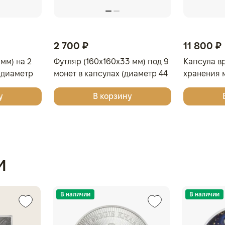
2 700 ₽
11 800 ₽
мм) на 2
Футляр (160x160x33 мм) под 9
Капсула в
(диаметр
монет в капсулах (диаметр 44
хранения м
довый
мм), светло-бордовый
у
В корзину
и
В наличии
В наличии