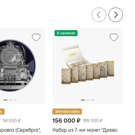
В наличии
та
Золотая карта
З
₽
156 000 ₽
5
54 000 ₽
159 000 ₽
ровоз (Серебро)",
Набор из 7-ми монет "Древо
На