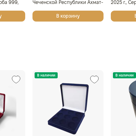
роба 999,
Чеченской Республики Ахмат-
2025 г., Се
Хаджи Абдулхамидович
проба 999
у
В корзину
Кадыров, к 75-летию со дня
рождения", СПМД, 2026 г.,
Серебро, 15,55 гр., РОССИЯ
В наличии
В наличии