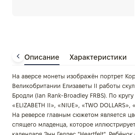
Описание
Характеристики
На аверсе монеты изображён портрет Ко
Великобритании Елизаветы II работы ску
Бродли (Ian Rank-Broadley FRBS). По круг
«ELIZABETH II», «NIUE», «TWO DOLLARS», «
На реверсе главным сюжетом является ц
спящего младенца, которое иллюстрирует
календаря Энн Геддес "Heartfelt". Ребёнок