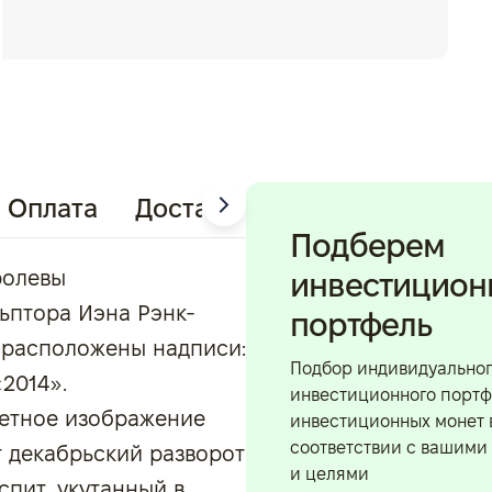
Оплата
Доставка
Подберем
ролевы
инвестицио
льптора Иэна Рэнк-
портфель
у расположены надписи:
Подбор индивидуально
2014».
инвестиционного портф
ветное изображение
инвестиционных монет 
соответствии с вашими
 декабрьский разворот
и целями
 спит, укутанный в